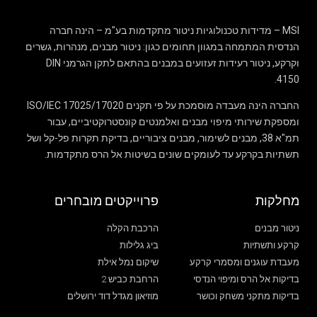
MSI – מדידות טכנולוגיות ניטור מתקדמות בע"מ – הינה חברה
הנדסית המתמחה במגוון תחומים כגון: ניטור מבנים, מנהרות, גשרים
וקרקע, ניטור רעידות זעזועים במבנים בהתאם לתקן הגרמני DIN
4150.
החברה הינה מעבדה מוסמכת על פי תקנים 17020/ISO/IEC 17025
ומספקת שירותי מיפוי מבנים ואלמנטים קונסטרוקטיביים, עבור
תמ"א 38, מבנים לשימור, מבנים ציבוריים, בדיקת תקרות פל-קל ושל
תשתיות בקרקע עד לעומקים שונים בשיטות אל הרס מתקדמות.
מחלקות
פרוייקטים מובחרים
ניטור מבנים
הרכבת הקלה
קרקע ותשתיות
ביג גלילות
מעבדת עוגנים ומסמרי קרקע
שיקום נמל אילת
בדיקות אל הרס ומיפוי הנדסי
הרחבת כביש 2
בדיקות מתקני משחק וכושר
מוזיאון מגדל דוד ירושלים