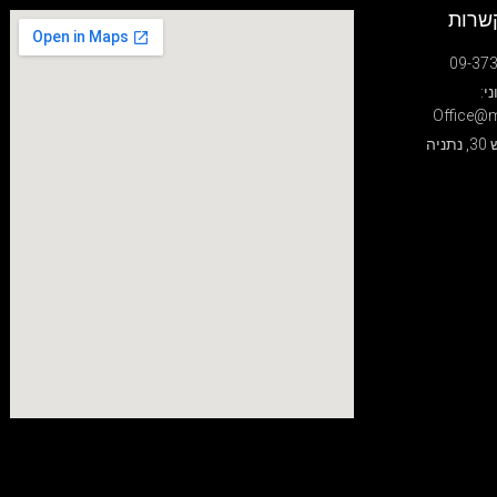
שרות
י:
Office@m
יה