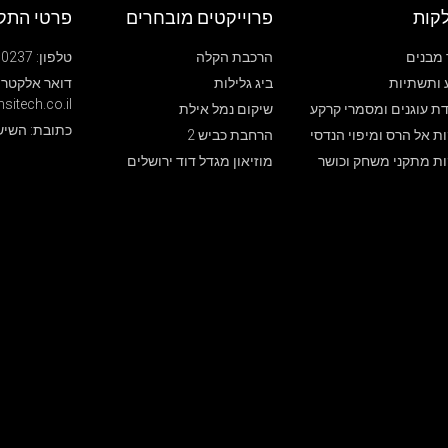
קות
פרוייקטים מובחרים
פרטי התק
 מבנים
הרכבת הקלה
טלפון: 09-3730237
 ותשתיות
ביג גלילות
דואר אלקטרונ
sitech.co.il
ת עוגנים ומסמרי קרקע
שיקום נמל אילת
כתובת: השיש 30, נתנ
ת אל הרס ומיפוי הנדסי
הרחבת כביש 2
ות מתקני משחק וכושר
מוזיאון מגדל דוד ירושלים