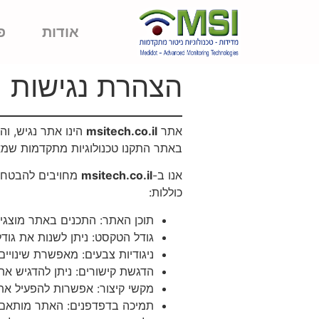
אודות
פ
הצהרת נגישות
אתר
msitech.co.il
באתר התקנו טכנולוגיות מתקדמות שמאפ
אנו ב-
msitech.co.il
מחויבים להבטחת 
כוללות:
תוכן האתר: התכנים באתר מוצגי
גודל הטקסט: ניתן לשנות את גו
ניגודיות צבעים: מאפשרת שינויים
הדגשת קישורים: ניתן להדגיש את
מקשי קיצור: אפשרות להפעיל א
תמיכה בדפדפנים: האתר מותאם ל